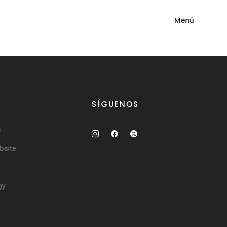
Menú
SÍGUENOS
e
site
gy