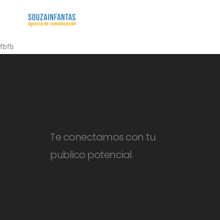
fbfb
Te conectamos con tu
publico potencial.