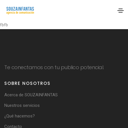
fbfb
Te conectamos con tu publico potencial.
SOBRE NOSOTROS
Acerca de SOUZAINFANTAS
Nuestros servicios
¿Qué hacemos?
Contacto