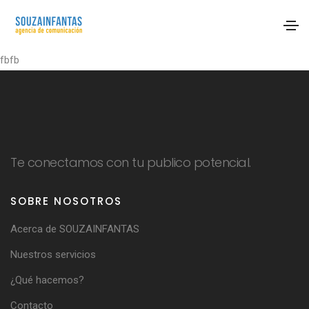
fbfb
Te conectamos con tu publico potencial.
SOBRE NOSOTROS
Acerca de SOUZAINFANTAS
Nuestros servicios
¿Qué hacemos?
Contacto