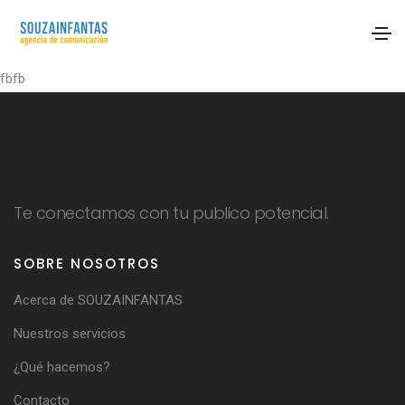
fbfb
Te conectamos con tu publico potencial.
SOBRE NOSOTROS
Acerca de SOUZAINFANTAS
Nuestros servicios
¿Qué hacemos?
Contacto