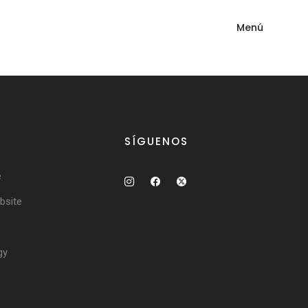
Menú
SÍGUENOS
e
site
gy