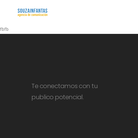
fbfb
Te conectamos con tu
publico potencial.