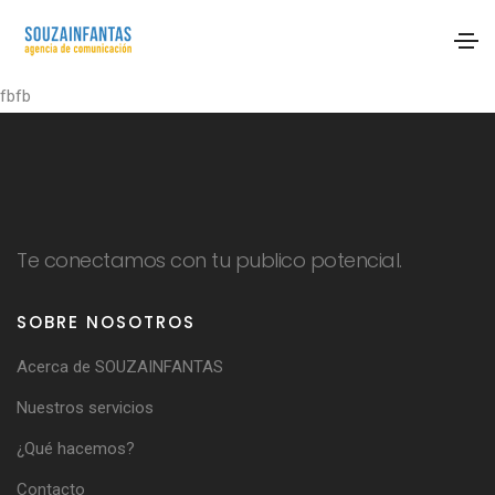
fbfb
Te conectamos con tu publico potencial.
SOBRE NOSOTROS
Acerca de SOUZAINFANTAS
Nuestros servicios
¿Qué hacemos?
Contacto