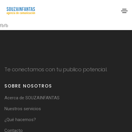
fbfb
Te conectamos con tu publico potencial.
SOBRE NOSOTROS
Acerca de SOUZAINFANTAS
Nuestros servicios
¿Qué hacemos?
Contacto