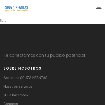
fbfb
Te conectamos con tu publico potencial.
SOBRE NOSOTROS
Acerca de SOUZAINFANTAS
Nuestros servicios
¿Qué hacemos?
Contacto