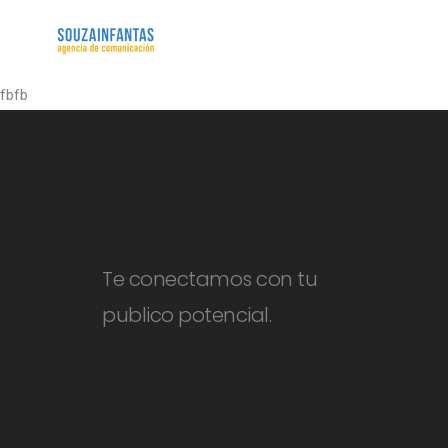
fbfb
Te conectamos con tu
publico potencial.