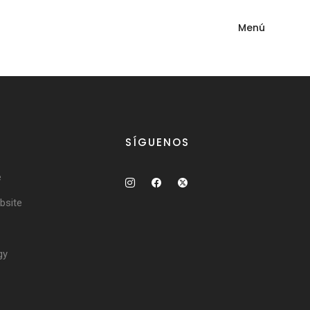
Menú
SÍGUENOS
e
site
gy