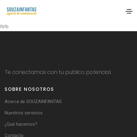
fbfb
Te conectamos con tu publico potencial.
SOBRE NOSOTROS
Acerca de SOUZAINFANTAS
Nuestros servicios
¿Qué hacemos?
Contacto