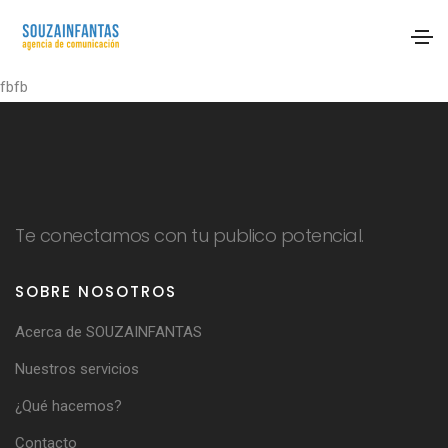
fbfb
Te conectamos con tu publico potencial.
SOBRE NOSOTROS
Acerca de SOUZAINFANTAS
Nuestros servicios
¿Qué hacemos?
Contacto