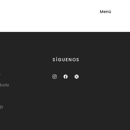
Menú
SÍGUENOS
e
site
gy