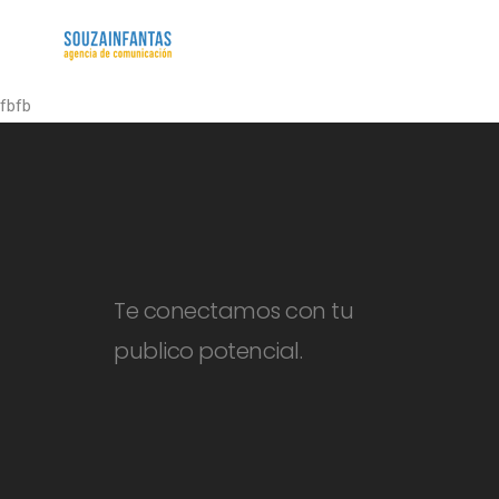
fbfb
Te conectamos con tu
publico potencial.