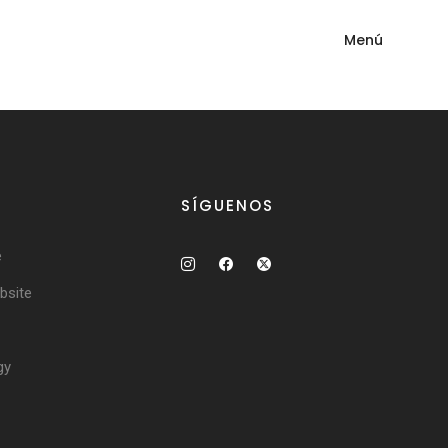
Menú
SÍGUENOS
e
site
gy