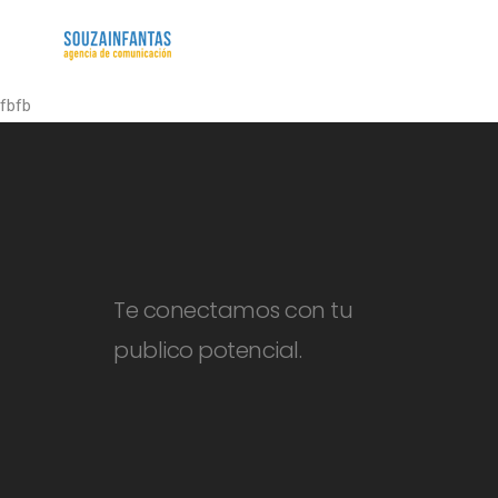
fbfb
Te conectamos con tu
publico potencial.