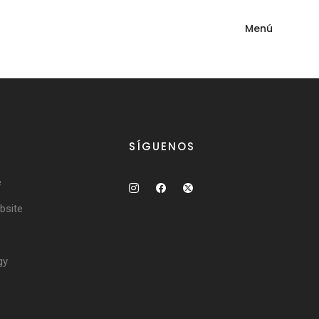
Menú
SÍGUENOS
e
site
gy