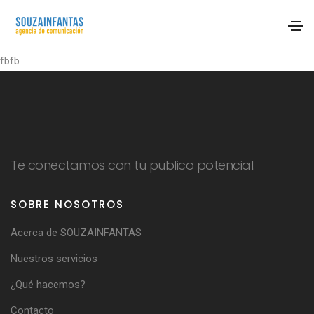
fbfb
Te conectamos con tu publico potencial.
SOBRE NOSOTROS
Acerca de SOUZAINFANTAS
Nuestros servicios
¿Qué hacemos?
Contacto