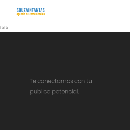
fbfb
Te conectamos con tu
publico potencial.