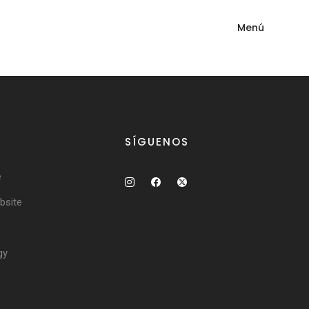
Menú
SÍGUENOS
e
site
gy