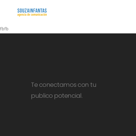
fbfb
Te conectamos con tu
publico potencial.