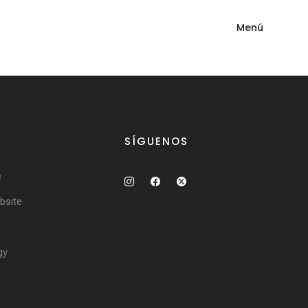
Menú
SÍGUENOS
e
site
gy