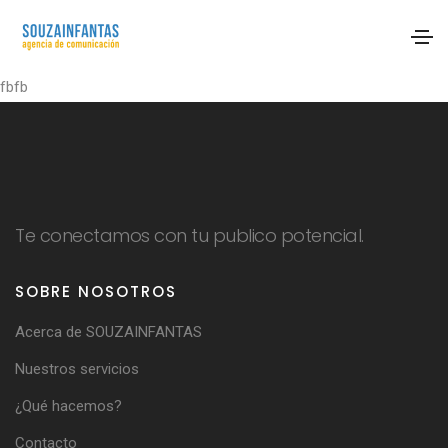
fbfb
Te conectamos con tu publico potencial.
SOBRE NOSOTROS
Acerca de SOUZAINFANTAS
Nuestros servicios
¿Qué hacemos?
Contacto