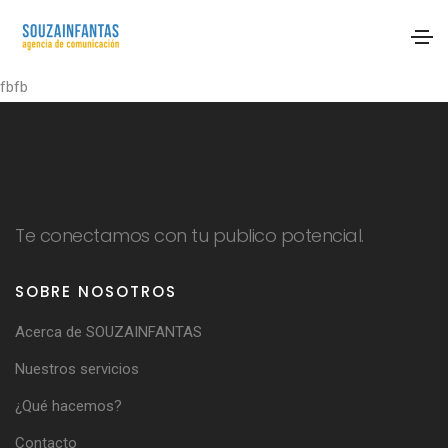
fbfb
Te conectamos con tu publico potencial.
SOBRE NOSOTROS
Acerca de SOUZAINFANTAS
Nuestros servicios
¿Qué hacemos?
Contacto