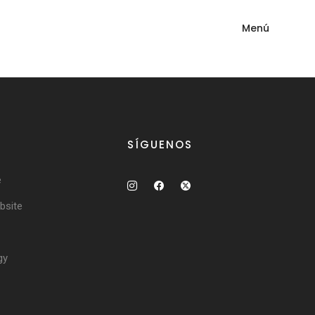
Menú
SÍGUENOS
e
site
gy