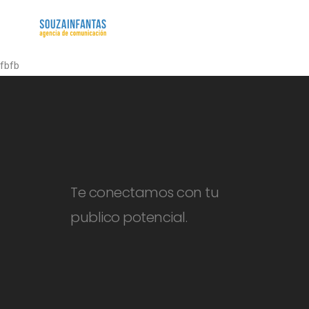
fbfb
Te conectamos con tu
publico potencial.