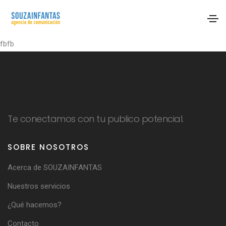
fbfb
Te conectamos con tu publico potencial.
SOBRE NOSOTROS
Acerca de SOUZAINFANTAS
Nuestros servicios
¿Qué hacemos?
Contacto