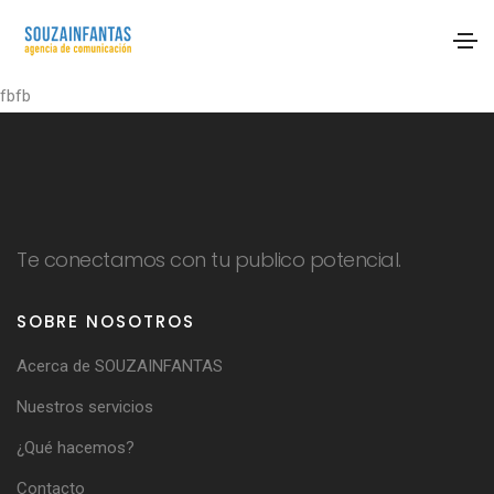
fbfb
Te conectamos con tu publico potencial.
SOBRE NOSOTROS
Acerca de SOUZAINFANTAS
Nuestros servicios
¿Qué hacemos?
Contacto