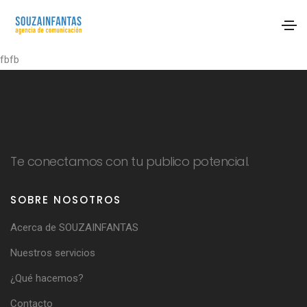
fbfb
Te conectamos con tu publico potencial.
SOBRE NOSOTROS
Acerca de SOUZAINFANTAS
Nuestros servicios
¿Qué hacemos?
Contacto