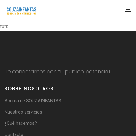
fbfb
Te conectamos con tu publico potencial.
SOBRE NOSOTROS
Acerca de SOUZAINFANTAS
Nuestros servicios
¿Qué hacemos?
Contacto