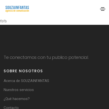
fbfb
Te conectamos con tu publico potencial.
SOBRE NOSOTROS
Acerca de SOUZAINFANTAS
Nuestros servicios
¿Qué hacemos?
Contacto