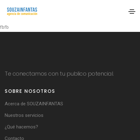
fbfb
Te conectamos con tu publico potencial.
SOBRE NOSOTROS
Acerca de SOUZAINFANTAS
Nuestros servicios
¿Qué hacemos?
Contacto