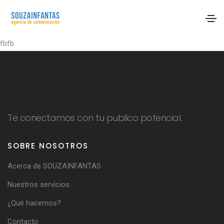
fbfb
Te conectamos con tu publico potencial.
SOBRE NOSOTROS
Acerca de SOUZAINFANTAS
Nuestros servicios
¿Qué hacemos?
Contacto