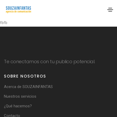
fbfb
Te conectamos con tu publico potencial.
SOBRE NOSOTROS
Acerca de SOUZAINFANTAS
Nuestros servicios
¿Qué hacemos?
Contacto