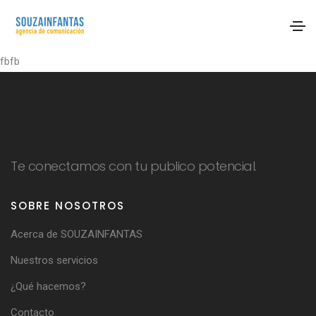
fbfb
Te conectamos con tu publico potencial.
SOBRE NOSOTROS
Acerca de SOUZAINFANTAS
Nuestros servicios
¿Qué hacemos?
Contacto