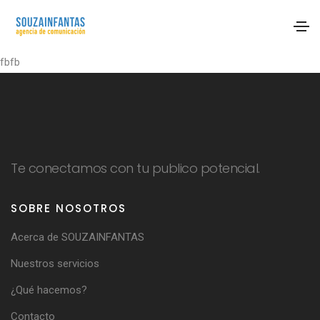
fbfb
Te conectamos con tu publico potencial.
SOBRE NOSOTROS
Acerca de SOUZAINFANTAS
Nuestros servicios
¿Qué hacemos?
Contacto