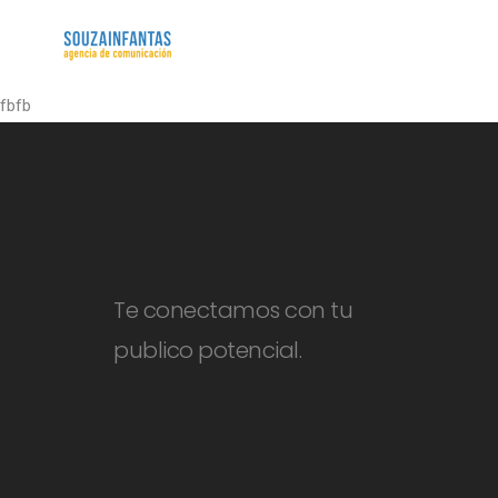
fbfb
Te conectamos con tu
publico potencial.