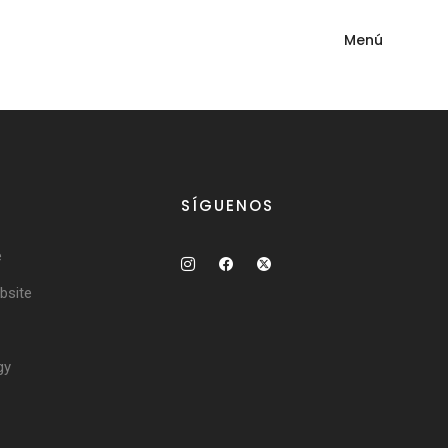
Menú
SÍGUENOS
e
site
gy