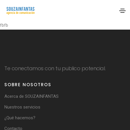
fbfb
Te conectamos con tu publico potencial.
SOBRE NOSOTROS
Acerca de SOUZAINFANTAS
Nuestros servicios
¿Qué hacemos?
Contacto