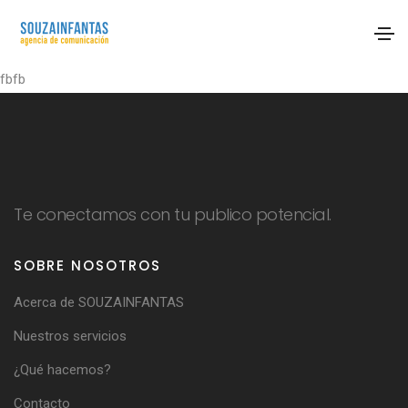
fbfb
Te conectamos con tu publico potencial.
SOBRE NOSOTROS
Acerca de SOUZAINFANTAS
Nuestros servicios
¿Qué hacemos?
Contacto