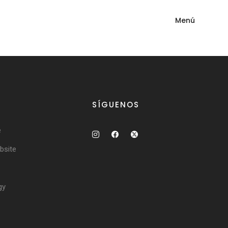
Menú
SÍGUENOS
e
site
gy