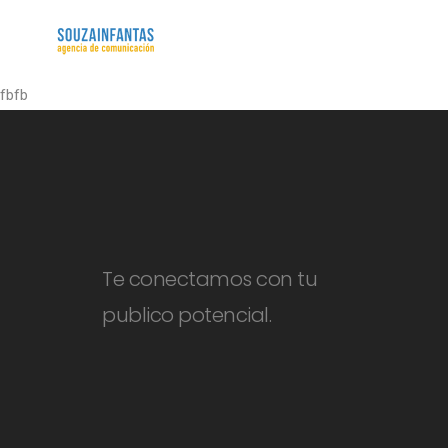
fbfb
Te conectamos con tu
publico potencial.