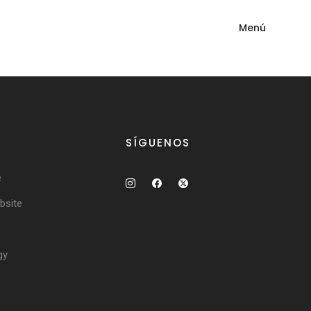
Menú
SÍGUENOS
e
site
gy