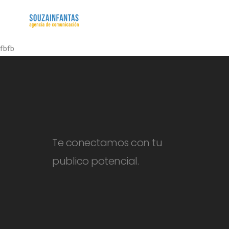
fbfb
Te conectamos con tu
publico potencial.