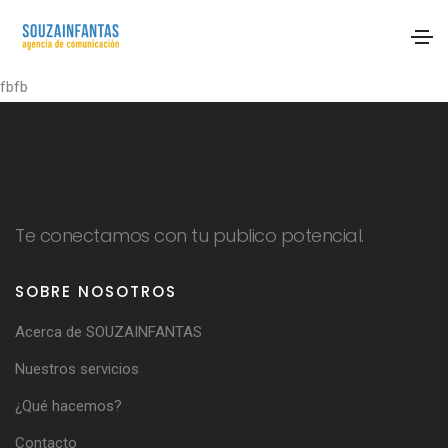
fbfb
Te conectamos con tu publico potencial.
SOBRE NOSOTROS
Acerca de SOUZAINFANTAS
Nuestros servicios
¿Qué hacemos?
Contacto