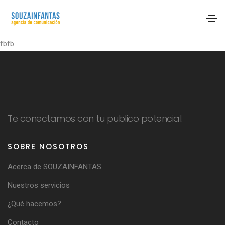
fbfb
Te conectamos con tu publico potencial.
SOBRE NOSOTROS
Acerca de SOUZAINFANTAS
Nuestros servicios
¿Qué hacemos?
Contacto