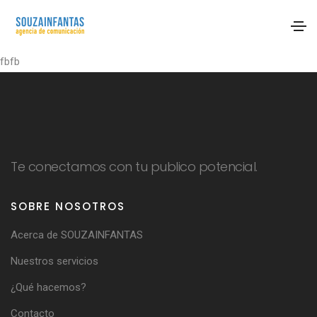
fbfb
Te conectamos con tu publico potencial.
SOBRE NOSOTROS
Acerca de SOUZAINFANTAS
Nuestros servicios
¿Qué hacemos?
Contacto