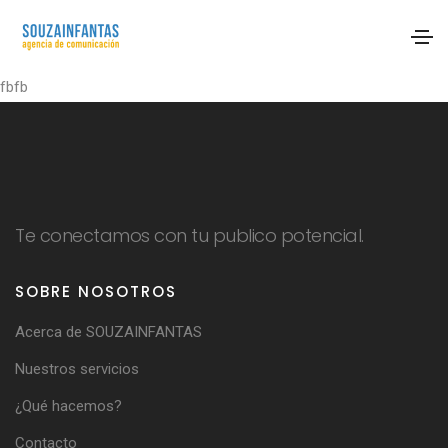
fbfb
Te conectamos con tu publico potencial.
SOBRE NOSOTROS
Acerca de SOUZAINFANTAS
Nuestros servicios
¿Qué hacemos?
Contacto