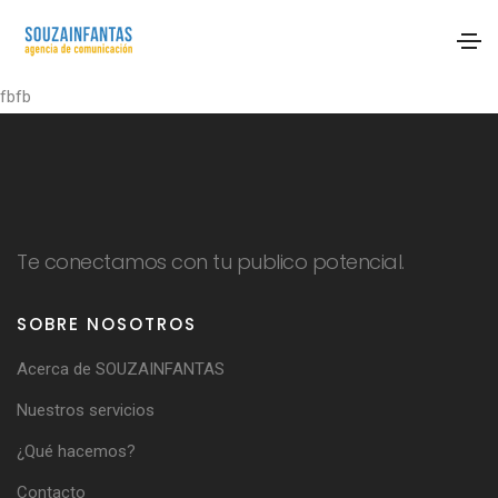
fbfb
Te conectamos con tu publico potencial.
SOBRE NOSOTROS
Acerca de SOUZAINFANTAS
Nuestros servicios
¿Qué hacemos?
Contacto