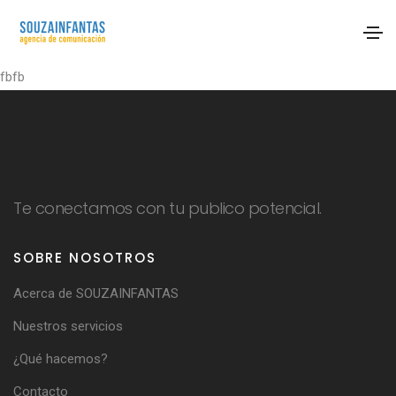
fbfb
Te conectamos con tu publico potencial.
SOBRE NOSOTROS
Acerca de SOUZAINFANTAS
Nuestros servicios
¿Qué hacemos?
Contacto