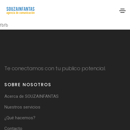
fbfb
Te conectamos con tu publico potencial.
SOBRE NOSOTROS
Acerca de SOUZAINFANTAS
Nuestros servicios
¿Qué hacemos?
Contacto