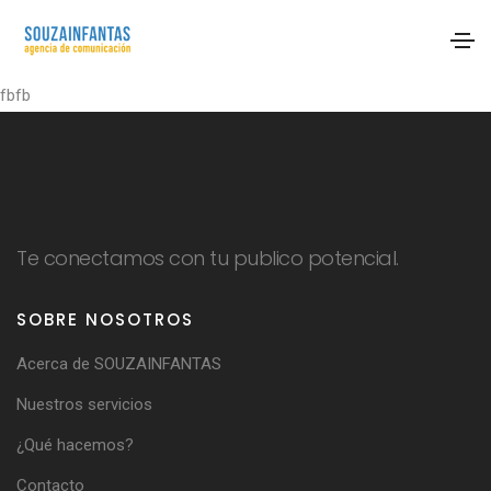
fbfb
Te conectamos con tu publico potencial.
SOBRE NOSOTROS
Acerca de SOUZAINFANTAS
Nuestros servicios
¿Qué hacemos?
Contacto