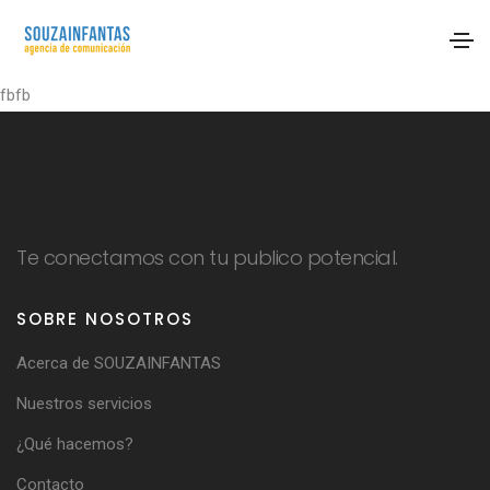
fbfb
Te conectamos con tu publico potencial.
SOBRE NOSOTROS
Acerca de SOUZAINFANTAS
Nuestros servicios
¿Qué hacemos?
Contacto