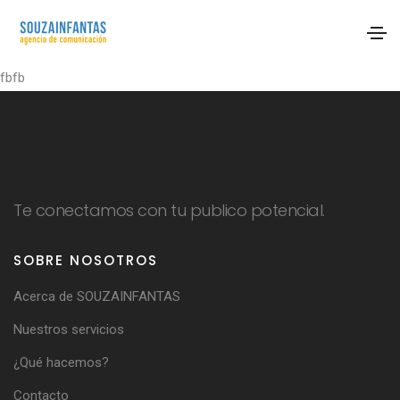
fbfb
Te conectamos con tu publico potencial.
SOBRE NOSOTROS
Acerca de SOUZAINFANTAS
Nuestros servicios
¿Qué hacemos?
Contacto