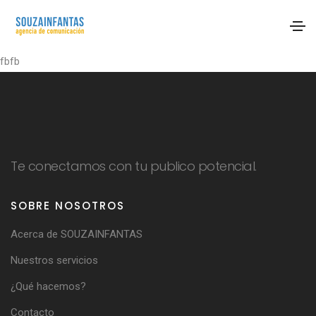
fbfb
Te conectamos con tu publico potencial.
SOBRE NOSOTROS
Acerca de SOUZAINFANTAS
Nuestros servicios
¿Qué hacemos?
Contacto