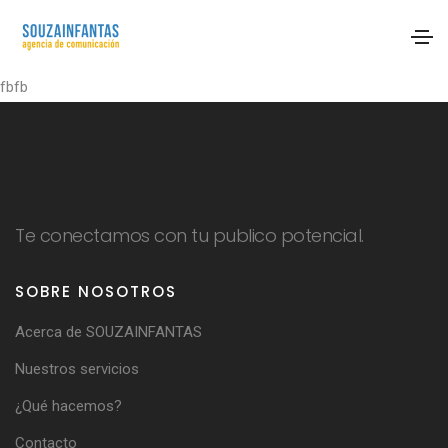
fbfb
Te conectamos con tu publico potencial.
SOBRE NOSOTROS
Acerca de SOUZAINFANTAS
Nuestros servicios
¿Qué hacemos?
Contacto