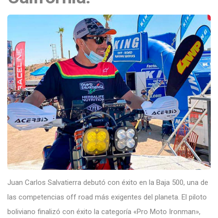
Juan Carl
os Salvatierra
debutó con éxito en la Baja 500, una de
las competencias off road más exigentes del planeta. El piloto
boliviano finalizó con éxito la categoría «Pro Moto Ironman»,