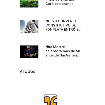
Café explorando
sabores únicos y
creando conexiones
inolvidables en
Starbucks
NUEVO CONVENIO
CONSTITUTIVO DE
FONPLATA ENTRÓ EN
VIGENCIA PLENA
Nito Mestre
celebrará más de 50
años de Sui Generis
con un concierto
sinfónico
Aliados