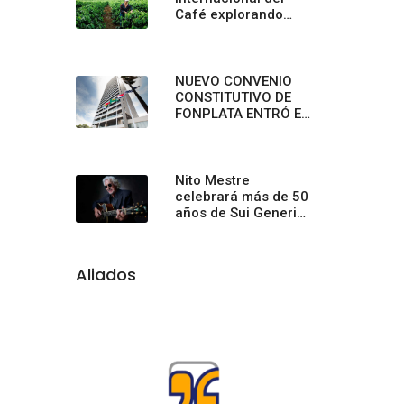
Café explorando
sabores únicos y
creando conexiones
inolvidables en
Starbucks
NUEVO CONVENIO
CONSTITUTIVO DE
FONPLATA ENTRÓ EN
VIGENCIA PLENA
Nito Mestre
celebrará más de 50
años de Sui Generis
con un concierto
sinfónico
Aliados